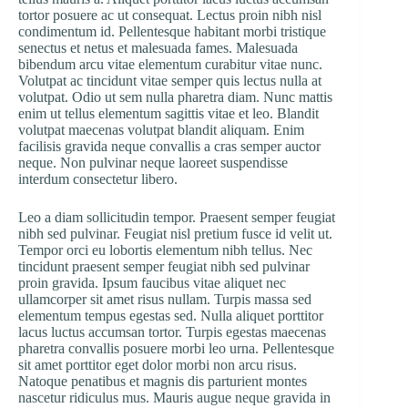
tortor posuere ac ut consequat. Lectus proin nibh nisl
condimentum id. Pellentesque habitant morbi tristique
senectus et netus et malesuada fames. Malesuada
bibendum arcu vitae elementum curabitur vitae nunc.
Volutpat ac tincidunt vitae semper quis lectus nulla at
volutpat. Odio ut sem nulla pharetra diam. Nunc mattis
enim ut tellus elementum sagittis vitae et leo. Blandit
volutpat maecenas volutpat blandit aliquam. Enim
facilisis gravida neque convallis a cras semper auctor
neque. Non pulvinar neque laoreet suspendisse
interdum consectetur libero.
Leo a diam sollicitudin tempor. Praesent semper feugiat
nibh sed pulvinar. Feugiat nisl pretium fusce id velit ut.
Tempor orci eu lobortis elementum nibh tellus. Nec
tincidunt praesent semper feugiat nibh sed pulvinar
proin gravida. Ipsum faucibus vitae aliquet nec
ullamcorper sit amet risus nullam. Turpis massa sed
elementum tempus egestas sed. Nulla aliquet porttitor
lacus luctus accumsan tortor. Turpis egestas maecenas
pharetra convallis posuere morbi leo urna. Pellentesque
sit amet porttitor eget dolor morbi non arcu risus.
Natoque penatibus et magnis dis parturient montes
nascetur ridiculus mus. Mauris augue neque gravida in