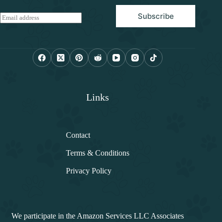
Subscribe
E
m
a
i
l
*
Links
Contact
Terms & Conditions
Privacy Policy
We participate in the Amazon Services LLC Associates