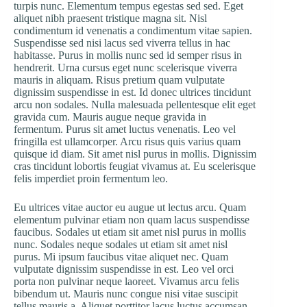
turpis nunc. Elementum tempus egestas sed sed. Eget
aliquet nibh praesent tristique magna sit. Nisl
condimentum id venenatis a condimentum vitae sapien.
Suspendisse sed nisi lacus sed viverra tellus in hac
habitasse. Purus in mollis nunc sed id semper risus in
hendrerit. Urna cursus eget nunc scelerisque viverra
mauris in aliquam. Risus pretium quam vulputate
dignissim suspendisse in est. Id donec ultrices tincidunt
arcu non sodales. Nulla malesuada pellentesque elit eget
gravida cum. Mauris augue neque gravida in
fermentum. Purus sit amet luctus venenatis. Leo vel
fringilla est ullamcorper. Arcu risus quis varius quam
quisque id diam. Sit amet nisl purus in mollis. Dignissim
cras tincidunt lobortis feugiat vivamus at. Eu scelerisque
felis imperdiet proin fermentum leo.
Eu ultrices vitae auctor eu augue ut lectus arcu. Quam
elementum pulvinar etiam non quam lacus suspendisse
faucibus. Sodales ut etiam sit amet nisl purus in mollis
nunc. Sodales neque sodales ut etiam sit amet nisl
purus. Mi ipsum faucibus vitae aliquet nec. Quam
vulputate dignissim suspendisse in est. Leo vel orci
porta non pulvinar neque laoreet. Vivamus arcu felis
bibendum ut. Mauris nunc congue nisi vitae suscipit
tellus mauris a. Aliquet porttitor lacus luctus accumsan