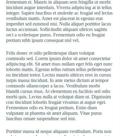
fermentum et. Mauris in aliquam sem fringilla ut morbi
tincidunt augue interdum. Viverra adipiscing at in tellus
integer. Sapien faucibus et molestie ac feugiat sed lectus
vestibulum mattis. Amet est placerat in egestas erat
imperdiet sed euismod nisi. Nulla aliquet porttitor lacus
luctus accumsan. Sollicitudin aliquam ultrices sagittis
orci a scelerisque purus. Fermentum odio eu feugiat
pretium nibh ipsum consequat nisl vel.
Felis donec et odio pellentesque diam volutpat
commodo sed. Lorem ipsum dolor sit amet consectetur
adipiscing elit. Sit amet risus nullam eget felis eget nunc
lobortis mattis. Egestas tellus rutrum tellus pellentesque
eu tincidunt tortor. Lectus mauris ultrices eros in cursus
turpis massa tincidunt. In ante metus dictum at tempor
commodo ullamcorper a lacus. Vestibulum morbi
blandit cursus risus. At elementum eu facilisis sed odio
morbi quis. Lectus nulla at volutpat diam ut. Dignissim
cras tincidunt lobortis feugiat vivamus at augue eget.
Fermentum odio eu feugiat pretium. Enim diam
vulputate ut pharetra sit amet aliquam. Vitae purus
faucibus ornare suspendisse sed nisi.
Porttitor massa id neque aliquam vestibulum. Porta non