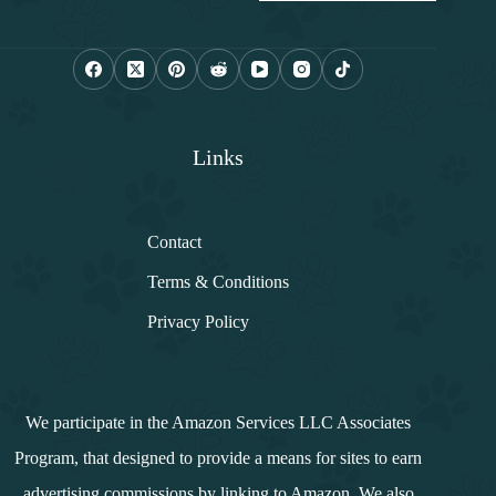
a
i
l
*
Links
Contact
Terms & Conditions
Privacy Policy
We participate in the Amazon Services LLC Associates
Program, that designed to provide a means for sites to earn
advertising commissions by linking to Amazon. We also