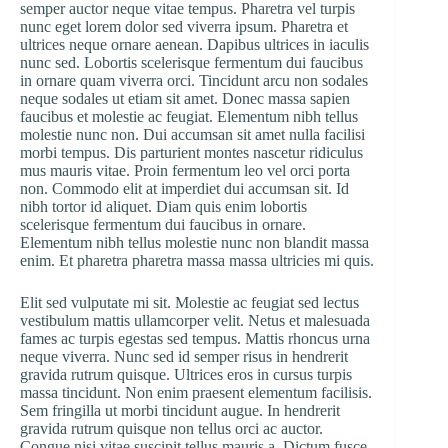
semper auctor neque vitae tempus. Pharetra vel turpis
nunc eget lorem dolor sed viverra ipsum. Pharetra et
ultrices neque ornare aenean. Dapibus ultrices in iaculis
nunc sed. Lobortis scelerisque fermentum dui faucibus
in ornare quam viverra orci. Tincidunt arcu non sodales
neque sodales ut etiam sit amet. Donec massa sapien
faucibus et molestie ac feugiat. Elementum nibh tellus
molestie nunc non. Dui accumsan sit amet nulla facilisi
morbi tempus. Dis parturient montes nascetur ridiculus
mus mauris vitae. Proin fermentum leo vel orci porta
non. Commodo elit at imperdiet dui accumsan sit. Id
nibh tortor id aliquet. Diam quis enim lobortis
scelerisque fermentum dui faucibus in ornare.
Elementum nibh tellus molestie nunc non blandit massa
enim. Et pharetra pharetra massa massa ultricies mi quis.
Elit sed vulputate mi sit. Molestie ac feugiat sed lectus
vestibulum mattis ullamcorper velit. Netus et malesuada
fames ac turpis egestas sed tempus. Mattis rhoncus urna
neque viverra. Nunc sed id semper risus in hendrerit
gravida rutrum quisque. Ultrices eros in cursus turpis
massa tincidunt. Non enim praesent elementum facilisis.
Sem fringilla ut morbi tincidunt augue. In hendrerit
gravida rutrum quisque non tellus orci ac auctor.
Congue nisi vitae suscipit tellus mauris a. Dictum fusce