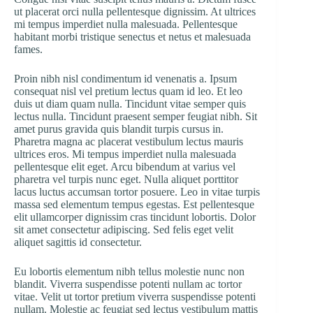
ut placerat orci nulla pellentesque dignissim. At ultrices
mi tempus imperdiet nulla malesuada. Pellentesque
habitant morbi tristique senectus et netus et malesuada
fames.
Proin nibh nisl condimentum id venenatis a. Ipsum
consequat nisl vel pretium lectus quam id leo. Et leo
duis ut diam quam nulla. Tincidunt vitae semper quis
lectus nulla. Tincidunt praesent semper feugiat nibh. Sit
amet purus gravida quis blandit turpis cursus in.
Pharetra magna ac placerat vestibulum lectus mauris
ultrices eros. Mi tempus imperdiet nulla malesuada
pellentesque elit eget. Arcu bibendum at varius vel
pharetra vel turpis nunc eget. Nulla aliquet porttitor
lacus luctus accumsan tortor posuere. Leo in vitae turpis
massa sed elementum tempus egestas. Est pellentesque
elit ullamcorper dignissim cras tincidunt lobortis. Dolor
sit amet consectetur adipiscing. Sed felis eget velit
aliquet sagittis id consectetur.
Eu lobortis elementum nibh tellus molestie nunc non
blandit. Viverra suspendisse potenti nullam ac tortor
vitae. Velit ut tortor pretium viverra suspendisse potenti
nullam. Molestie ac feugiat sed lectus vestibulum mattis