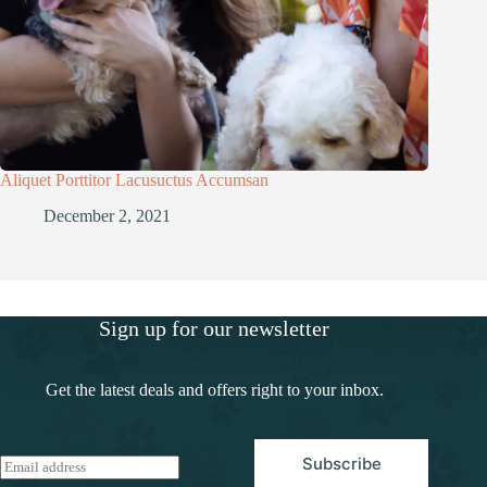
Aliquet Porttitor Lacusuctus Accumsan
December 2, 2021
Sign up for our newsletter
Get the latest deals and offers right to your inbox.
Subscribe
E
m