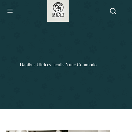
Skip
to
content
Dapibus Ultrices Iaculis Nunc Commodo