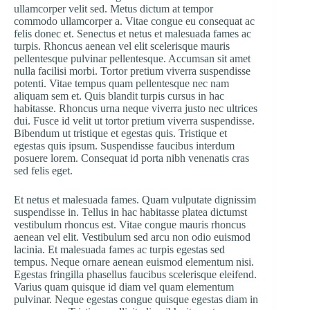
ullamcorper velit sed. Metus dictum at tempor
commodo ullamcorper a. Vitae congue eu consequat ac
felis donec et. Senectus et netus et malesuada fames ac
turpis. Rhoncus aenean vel elit scelerisque mauris
pellentesque pulvinar pellentesque. Accumsan sit amet
nulla facilisi morbi. Tortor pretium viverra suspendisse
potenti. Vitae tempus quam pellentesque nec nam
aliquam sem et. Quis blandit turpis cursus in hac
habitasse. Rhoncus urna neque viverra justo nec ultrices
dui. Fusce id velit ut tortor pretium viverra suspendisse.
Bibendum ut tristique et egestas quis. Tristique et
egestas quis ipsum. Suspendisse faucibus interdum
posuere lorem. Consequat id porta nibh venenatis cras
sed felis eget.
Et netus et malesuada fames. Quam vulputate dignissim
suspendisse in. Tellus in hac habitasse platea dictumst
vestibulum rhoncus est. Vitae congue mauris rhoncus
aenean vel elit. Vestibulum sed arcu non odio euismod
lacinia. Et malesuada fames ac turpis egestas sed
tempus. Neque ornare aenean euismod elementum nisi.
Egestas fringilla phasellus faucibus scelerisque eleifend.
Varius quam quisque id diam vel quam elementum
pulvinar. Neque egestas congue quisque egestas diam in